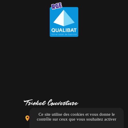
Triskel Couverture
Ce site utilise des cookies et vous donne le
location_on
10 Chemin des Bruyères,
contrôle sur ceux que vous souhaitez activer
27300 Bernay